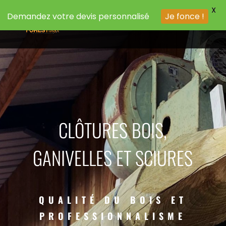
X
Demandez votre devis personnalisé
Je fonce !
CLÔTURES BOIS,
GANIVELLES ET SCIURES
QUALITÉ DU BOIS ET
PROFESSIONNALISME