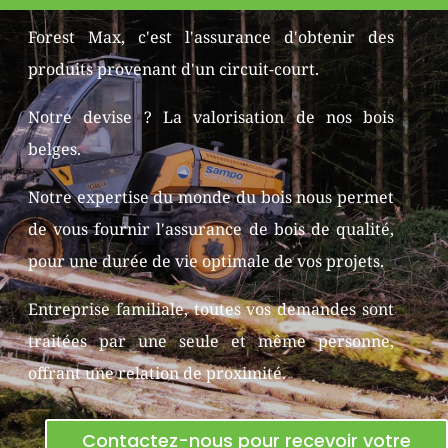
Forest Max, c'est l'assurance d'obtenir des
produits provenant d'un circuit-court.
Notre devise ? La valorisation de nos bois
belges.
Notre expertise du monde du bois nous permet
de vous fournir l'assurance de bois de qualité,
pour une durée de vie optimale de vos projets.
Entreprise familiale, toutes vos demandes sont
traitées par une seule et même personne,
offrant une relation de proximité.
Contactez-nous pour recevoir votre